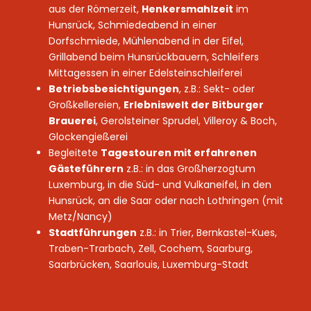
aus der Römerzeit,
Henkersmahlzeit
im
Hunsrück, Schmiedeabend in einer
Dorfschmiede, Mühlenabend in der Eifel,
Grillabend beim Hunsrückbauern, Schleifers
Mittagessen in einer Edelsteinschleiferei
Betriebsbesichtigungen
, z.B.: Sekt- oder
Großkellereien,
Erlebniswelt der Bitburger
Brauerei
, Gerolsteiner Sprudel, Villeroy & Boch,
Glockengießerei
Begleitete
Tagestouren mit erfahrenen
Gästeführern
z.B.: in das Großherzogtum
Luxemburg, in die Süd- und Vulkaneifel, in den
Hunsrück, an die Saar oder nach Lothringen (mit
Metz/Nancy)
Stadtführungen
z.B.: in Trier, Bernkastel-Kues,
Traben-Trarbach, Zell, Cochem, Saarburg,
Saarbrücken, Saarlouis, Luxemburg-Stadt