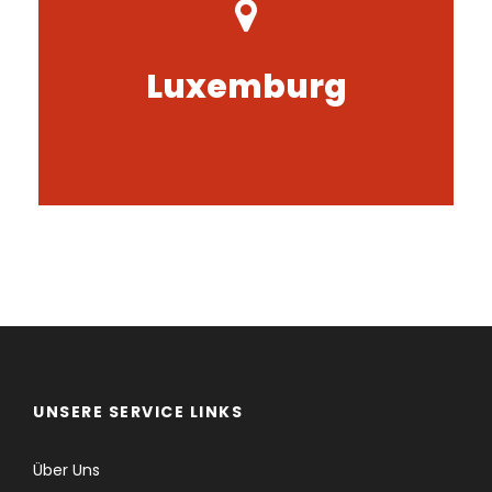
Erfahren Sie mehr zu Luxemburg und
unseren individuellen Reiseangeboten.
Luxemburg
Klicken Sie hier!
UNSERE SERVICE LINKS
Über Uns