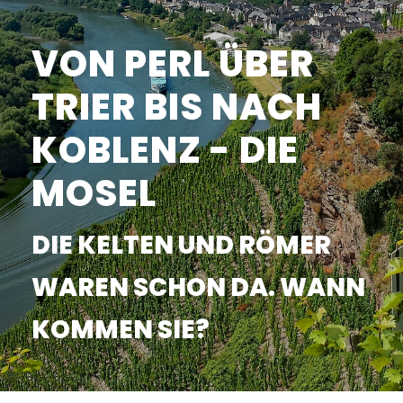
VON PERL ÜBER
TRIER BIS NACH
KOBLENZ - DIE
MOSEL
DIE KELTEN UND RÖMER
WAREN SCHON DA. WANN
KOMMEN SIE?