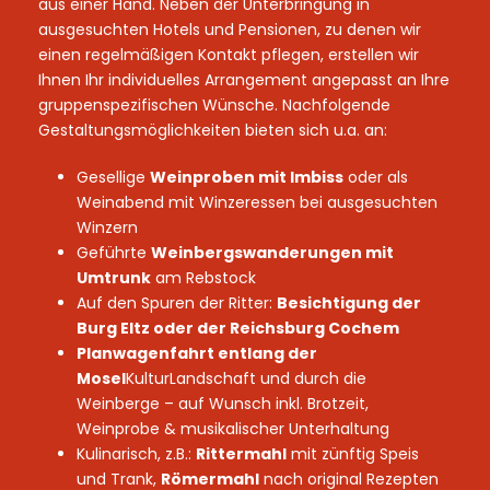
aus einer Hand. Neben der Unterbringung in
ausgesuchten Hotels und Pensionen, zu denen wir
einen regelmäßigen Kontakt pflegen, erstellen wir
Ihnen Ihr individuelles Arrangement angepasst an Ihre
gruppenspezifischen Wünsche. Nachfolgende
Gestaltungsmöglichkeiten bieten sich u.a. an:
Gesellige
Weinproben mit Imbiss
oder als
Weinabend mit Winzeressen bei ausgesuchten
Winzern
Geführte
Weinbergswanderungen mit
Umtrunk
am Rebstock
Auf den Spuren der Ritter:
Besichtigung der
Burg Eltz oder der Reichsburg Cochem
Planwagenfahrt entlang der
Mosel
KulturLandschaft und durch die
Weinberge – auf Wunsch inkl. Brotzeit,
Weinprobe & musikalischer Unterhaltung
Kulinarisch, z.B.:
Rittermahl
mit zünftig Speis
und Trank,
Römermahl
nach original Rezepten