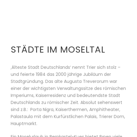
STÄDTE IM MOSELTAL
‚Älteste Stadt Deutschlands‘ nennt Trier sich stolz –
und feierte 1984 das 2000 jährige Jubiläum der
Stadtgründung. Das alte Augusta Treverorum war
einer der wichtigsten Verwaltungssitze des römischen
Imperiums, Kaiserresidenz und bedeutendste Stadt
Deutschlands zu römischer Zeit. Absolut sehenswert
sind z.B.: Porta Nigra, Kaiserthermen, Amphitheater,
Palastaula mit dem Kurfürstlichen Palais, Trierer Dom,
Hauptmarkt.
Ein Moselurlaub in Bernkastel-Kues bietet Ihnen viele